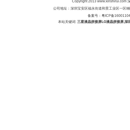
Copyright 2013 www.xinshirui
公司地址：深圳宝安区福永街道和景工业区一区I栋5楼 联系电
备案号：
粤ICP备1600110
本站关键词:
三星液晶拼接屏
LG液晶拼接屏,深