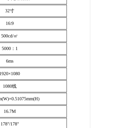
32寸
16:9
500cd/㎡
5
000：1
6
ms
1
92
0×10
8
0
10
8
0线
(W)×0.
51075
mm(H)
1
6
.7
M
178°/17
8
°