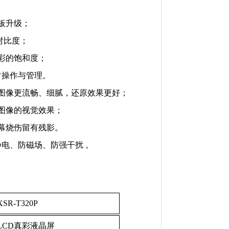
板升级；
对比度；
彩的饱和度；
常操作与管理。
图像更流畅、细腻，还原效果更好；
图像的视觉效果；
幕烧伤留有残影。
电、防磁场、防强干扰 。
XSR-T320P
 LCD真彩液晶屏