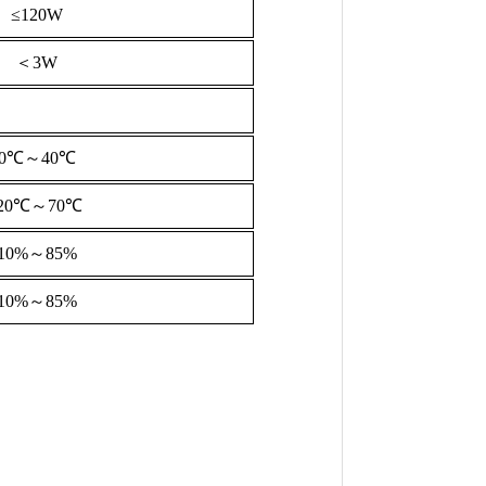
≤120W
＜3W
0℃～40℃
-20℃～70℃
10%～85%
10%～85%