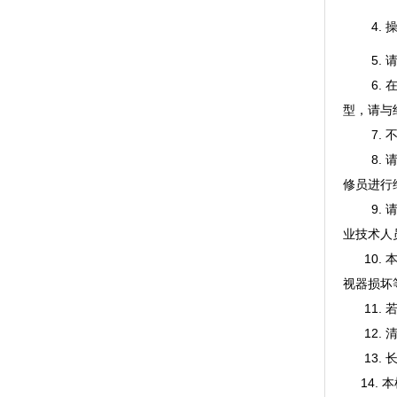
4. 操
5. 请
6.
型，请与
7.
8.
修员进行
9.
业技术人
10
视器损坏
11
12
13
14.