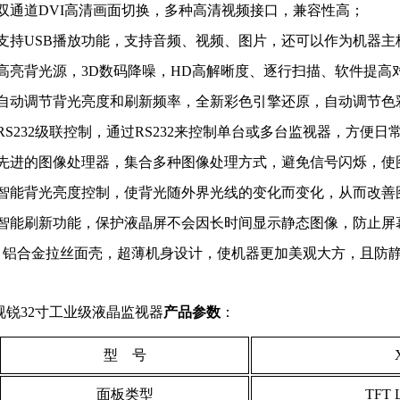
双通道
DVI
高清画面切换，多种高清视频接口，兼容性高；
支持
USB
播放功能，支持音频、视频、图片，还可以作为机器主
、高亮背光源，
3D
数码降噪，
HD
高解晰度、逐行扫描、软件提高
自动调节背光亮度和刷新频率，全新彩色引擎还原，自动调节色
RS232
级联控制，通过
RS232
来控制单台或多台监视器，方便日
、先进的图像处理器，集合多种图像处理方式，避免信号闪烁，使
、智能背光亮度控制，使背光随外界光线的变化而变化，从而改善
、智能刷新功能，保护液晶屏不会因长时间显示静态图像，防止屏
0、铝合金拉丝面壳，超薄机身设计，使机器更加美观大方，且防静
视锐32寸工业级液晶监视器
产品参数
：
型 号
面板类型
TFT