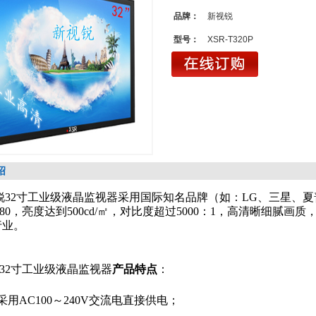
品牌：
新视锐
型号：
XSR-T320P
绍
32寸工业级液晶监视器
采用国际知名品牌（如：LG、三星、
1080，亮度达到500
cd/㎡，对比度超过5000：1，高清晰细腻画质
行业。
32寸工业级液晶监视器
产品特点
：
采用AC100～240V交流电直接供电；