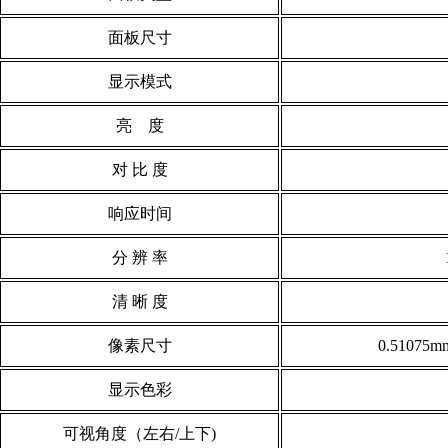
面板尺寸
显示模式
亮 度
对 比 度
响应时间
分 辨 率
清 晰 度
像素尺寸
0.
51075
mm
显示色彩
可视角度（左右/上下)