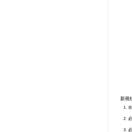
新视
1. 在
2. 必
3. 必