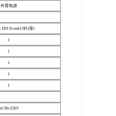
外置电源
 HD D-sub15针(母)
1
1
1
1
1
AC90-250V