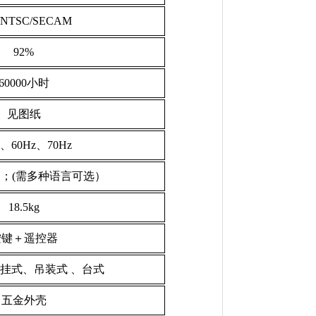
/NTSC/SECAM
92%
60000小时
见图纸
z、60Hz、70Hz
 中文；(需多种语言可选）
18.5kg
按键＋遥控器
挂式、吊装式 、台式
五金
外壳