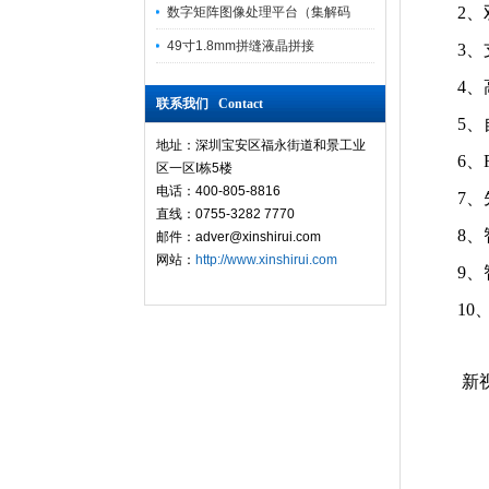
2、
数字矩阵图像处理平台（集解码
49寸1.8mm拼缝液晶拼接
3、
4
联系我们 Contact
5、
地址：深圳宝安区福永街道和景工业
6、
区一区I栋5楼
电话：400-805-8816
7
直线：0755-3282 7770
8
邮件：adver@xinshirui.com
网站：
http://www.xinshirui.com
9
1
新