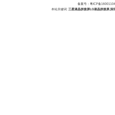
备案号：
粤ICP备1600110
本站关键词:
三星液晶拼接屏
LG液晶拼接屏,深