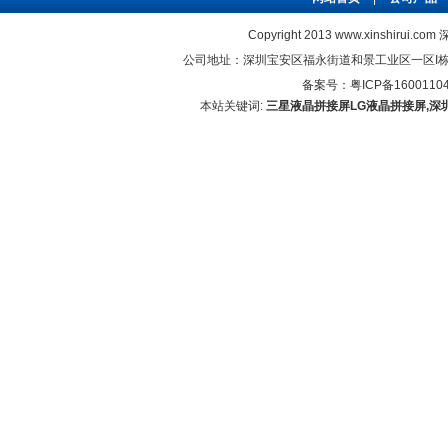
Copyright 2013 www.xinshirui
公司地址：深圳宝安区福永街道和景工业区一区I栋5楼 联系电
备案号：
粤ICP备1600110
本站关键词:
三星液晶拼接屏
LG液晶拼接屏,深