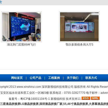
片
湖北荆门宏图特种飞行
鄂尔多斯税务局大厅5
网站首页
|
公司产品
|
工程案例
|
关于我们
|
联系方式
pyright 2013 www.xinshirui.com 深圳新视锐科技有限公司 版权所有 All Rights Reser
区福永街道和景工业区一区I栋5楼 联系电话：0755-32827770 电子邮件：adver@xin
备案号：
粤ICP备16001104号-1
新视锐科技
技术支持11
三星液晶拼接屏
LG液晶拼接屏,深圳液晶拼接厂家,55,46寸液晶拼接屏,大屏幕液晶拼