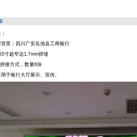
绍
述：
程背景：四川广安岳池县工商银行
55寸超窄边1.7mm拼缝
3拼接方式，数量6块
要用于银行大厅展示、宣传。