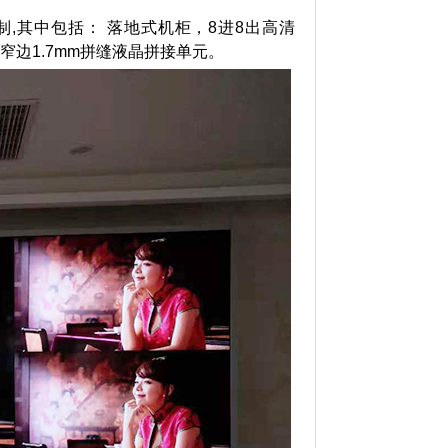
制
,其中包括： 落地式机柜，8进8
出高清
超窄边1.7mm拼缝液晶拼接单元。