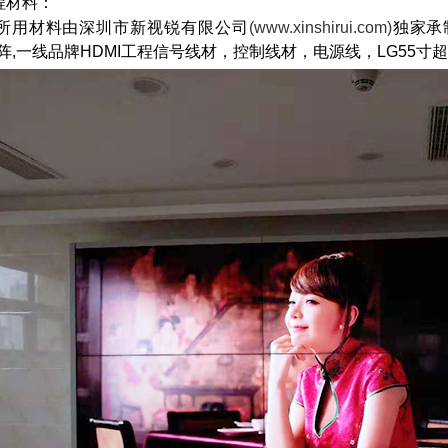
程材料：
所用材料由深圳市新视锐有限公司
(www.xinshirui.com)
独家承
矩阵,一线品牌HDMI工程信号线材，控制线材，电源线，LG55寸