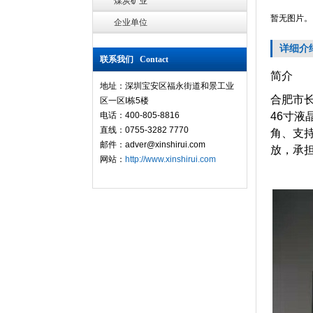
煤炭矿业
暂无图片。
企业单位
详细介
联系我们 Contact
简介
地址：深圳宝安区福永街道和景工业
合肥市
区一区I栋5楼
电话：400-805-8816
46
寸液
直线：0755-3282 7770
角、支
邮件：adver@xinshirui.com
放，承
网站：
http://www.xinshirui.com