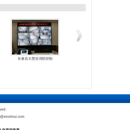
华蓥市公安局三星55
深圳坪山区南天家具5
ved
shirui.com