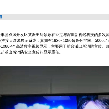
绍
长丰县双凤开发区某派出所领导在经过与深圳新视锐科技的多次
晶拼接大屏幕展示系统，其
拥有
1920
×
1080
超高分辨率、
500cd/
持
1080P
全高清数字视频显示，
主要用于前台派出所消防宣传、
担起派出所消防安全宣传的显示重任。