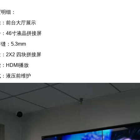
置明细：
途：前台大厅展示
：46
寸液晶拼接屏
拼缝：
5.3mm
：2X2
四块拼接屏
放：
HDMI
播放
式：液压前维护