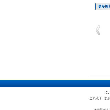
更多图
鄂尔多斯税务局大厅5
长春吉大慧谷消防控制
Co
公司地址：深圳宝安